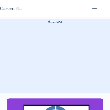
Saltar
al
CursotecaPlus
contenido
Anuncios