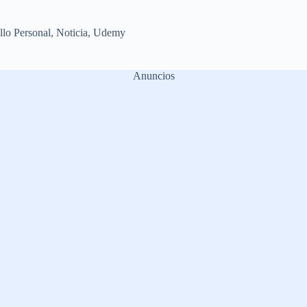
llo Personal
,
Noticia
,
Udemy
Anuncios