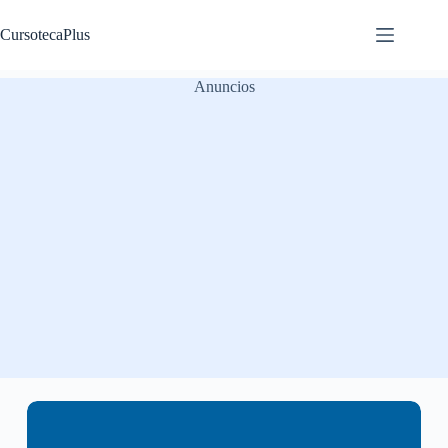
Saltar
al
CursotecaPlus
contenido
Anuncios