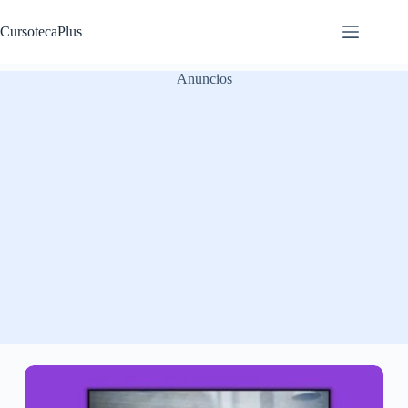
Saltar
al
CursotecaPlus
contenido
Anuncios