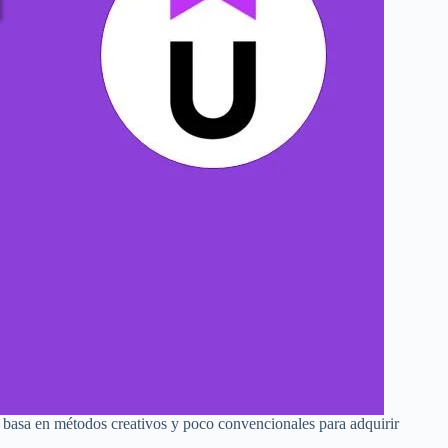
e basa en métodos creativos y poco convencionales para adquirir