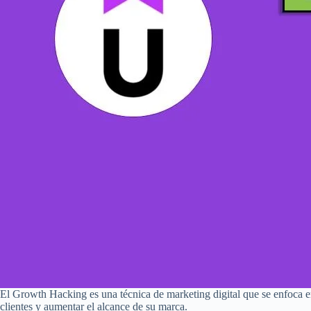
El Growth Hacking es una técnica de marketing digital que se enfoca en
clientes y aumentar el alcance de su marca.