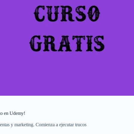
ito en Udemy!
ntas y marketing. Comienza a ejecutar trucos