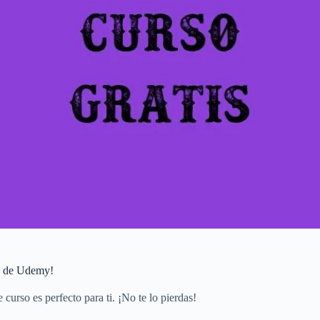
to de Udemy!
 curso es perfecto para ti. ¡No te lo pierdas!