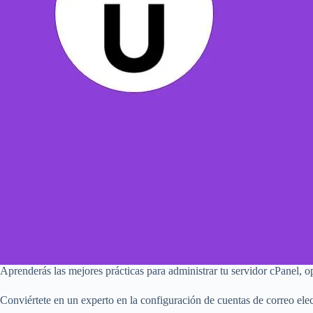
Aprenderás las mejores prácticas para administrar tu servidor cPanel, 
Conviértete en un experto en la configuración de cuentas de correo elec