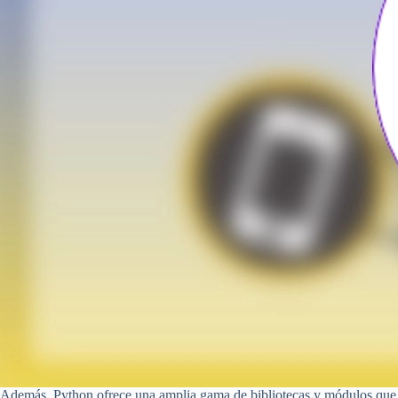
Además, Python ofrece una amplia gama de bibliotecas y módulos que fac