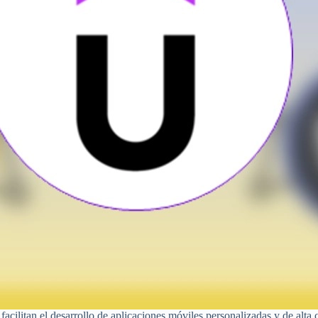
ilitan el desarrollo de aplicaciones móviles personalizadas y de alta c