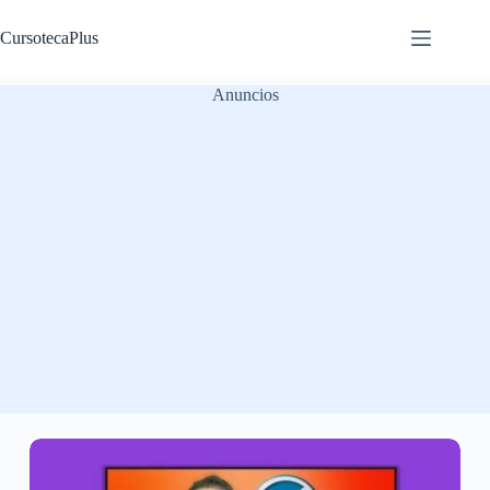
Saltar
al
CursotecaPlus
contenido
Anuncios