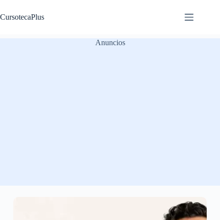
Saltar
al
CursotecaPlus
contenido
Anuncios