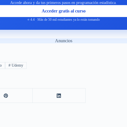
Accede ahora y da tus primeros pasos en programación estadística.
Acceder gratis al curso
⭐ 4.4 · Más de 50 mil estudiantes ya lo están tomando
Anuncios
o
#
Udemy