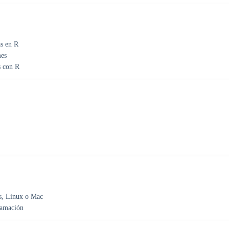
as en R
mes
s con R
s, Linux o Mac
ramación