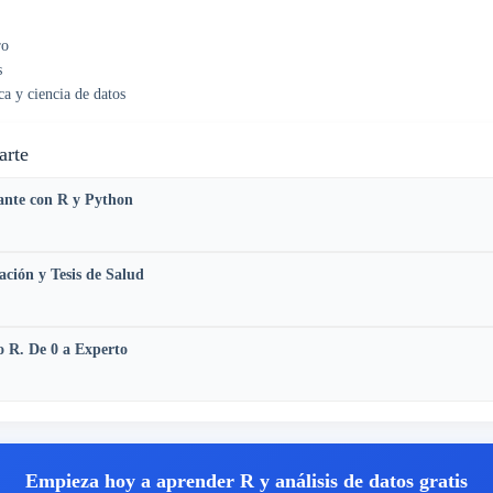
ro
s
a y ciencia de datos
arte
iante con R y Python
ación y Tesis de Salud
o R. De 0 a Experto
Empieza hoy a aprender R y análisis de datos gratis