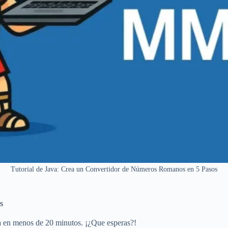
Tutorial de Java: Crea un Convertidor de Números Romanos en 5 Pasos
s
 en menos de 20 minutos. ¡¿Que esperas?!