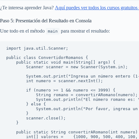
¿Te interesa aprender Java?
Aquí puedes ver todos los cursos gratuitos 
Paso 5: Presentación del Resultado en Consola
Une todo en el método
para mostrar el resultado:
main
import java.util.Scanner;

public class ConvertidorRomanos {

    public static void main(String[] args) {

        Scanner scanner = new Scanner(System.in);

        System.out.print("Ingresa un número entero (1-3999): ");

        int numero = scanner.nextInt();

        if (numero >= 1 && numero <= 3999) {

            String romano = convertirARomano(numero);

            System.out.println("El número romano es: " + romano);

        } else {

            System.out.println("Por favor, ingresa un número entre 1 y 3999.");

        }

        scanner.close();

    }

    public static String convertirARomano(int numero) {

        int[] valores =    {1000, 900, 500, 400, 100, 90, 50, 40, 10, 9, 5, 4, 1};
