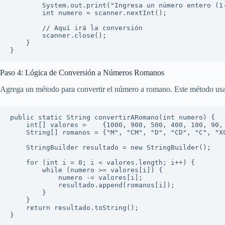
        System.out.print("Ingresa un número entero (1-3999): ");

        int numero = scanner.nextInt();

        // Aquí irá la conversión

        scanner.close();

    }

}
Paso 4: Lógica de Conversión a Números Romanos
Agrega un método para convertir el número a romano. Este método usa 
public static String convertirARomano(int numero) {

    int[] valores =    {1000, 900, 500, 400, 100, 90, 50, 40, 10, 9, 5, 4, 1};

    String[] romanos = {"M", "CM", "D", "CD", "C", "XC", "L", "XL", "X", "IX", "V", "IV", "I"};

    StringBuilder resultado = new StringBuilder();

    for (int i = 0; i < valores.length; i++) {

        while (numero >= valores[i]) {

            numero -= valores[i];

            resultado.append(romanos[i]);

        }

    }

    return resultado.toString();

}