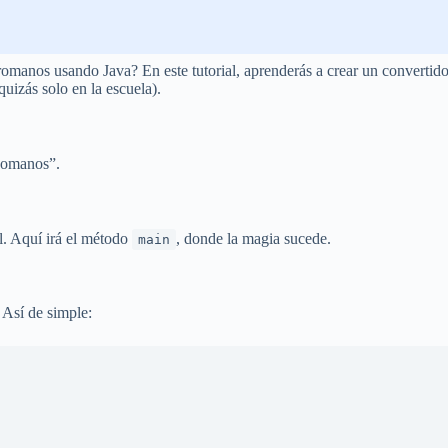
anos usando Java? En este tutorial, aprenderás a crear un convertidor s
uizás solo en la escuela).
Romanos”.
l. Aquí irá el método
, donde la magia sucede.
main
 Así de simple: