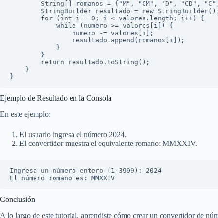
        String[] romanos = {"M", "CM", "D", "CD", "C", "XC", "L", "XL", "X", "IX", "V", "IV", "I"};

        StringBuilder resultado = new StringBuilder();

        for (int i = 0; i < valores.length; i++) {

            while (numero >= valores[i]) {

                numero -= valores[i];

                resultado.append(romanos[i]);

            }

        }

        return resultado.toString();

    }

Ejemplo de Resultado en la Consola
En este ejemplo:
El usuario ingresa el número 2024.
El convertidor muestra el equivalente romano: MMXXIV.
Ingresa un número entero (1-3999): 2024  

Conclusión
A lo largo de este tutorial, aprendiste cómo crear un convertidor de n