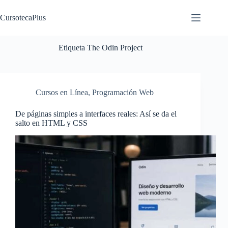
Saltar
al
CursotecaPlus
contenido
Etiqueta
The Odin Project
Cursos en Línea
,
Programación Web
De páginas simples a interfaces reales: Así se da el
salto en HTML y CSS