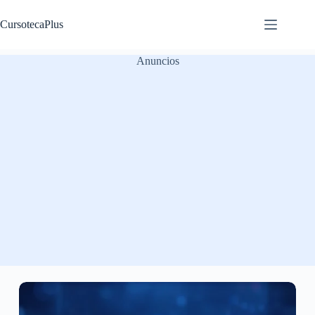
Saltar
al
CursotecaPlus
contenido
Anuncios