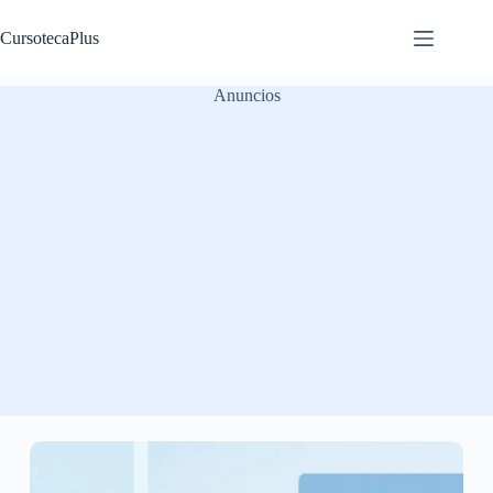
Saltar
al
CursotecaPlus
contenido
Anuncios