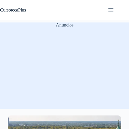
Saltar
al
CursotecaPlus
contenido
Anuncios