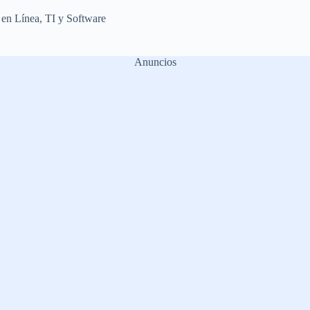
 en Línea
,
TI y Software
Anuncios