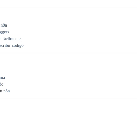
 n8n
ggers
s fácilmente
scribir código
rma
do
on n8n