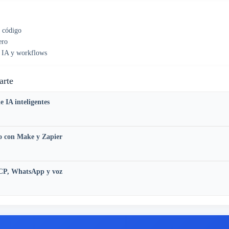
n código
ero
n IA y workflows
arte
 IA inteligentes
go con Make y Zapier
MCP, WhatsApp y voz