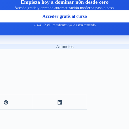
Empieza hoy a dominar n8n desde cero
Accede gratis y aprende automatización moderna paso a paso.
Acceder gratis al curso
⭐ 4.4 · 2,491 estudiantes ya lo están tomando
Anuncios