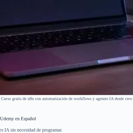
Curso gratis de n8n con automatización de workflows y agentes IA desde cero
de Udemy en Español
s IA sin necesidad de programar.