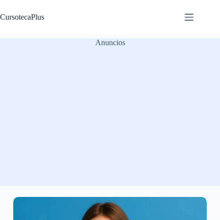
Saltar
al
CursotecaPlus
contenido
Anuncios