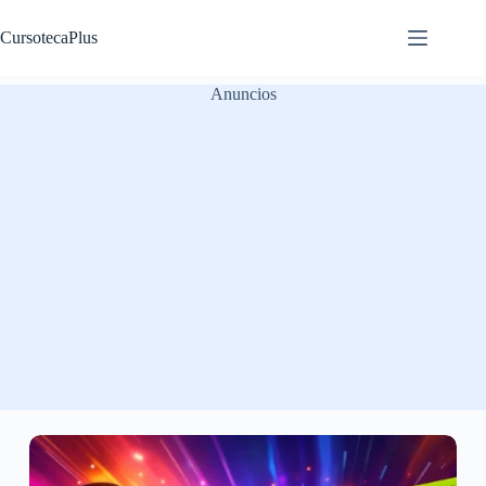
Saltar
al
CursotecaPlus
contenido
Anuncios