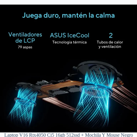
Laptop V16 Rtx4050 Ci5 16gb 512ssd + Mochila Y Mouse Negro