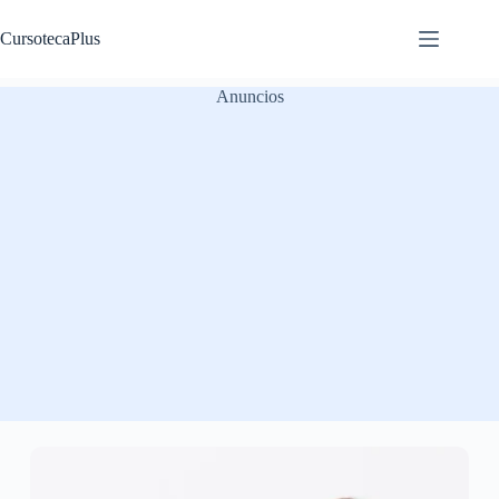
Saltar
al
CursotecaPlus
contenido
Anuncios