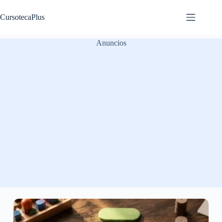
Saltar
al
CursotecaPlus
contenido
Anuncios