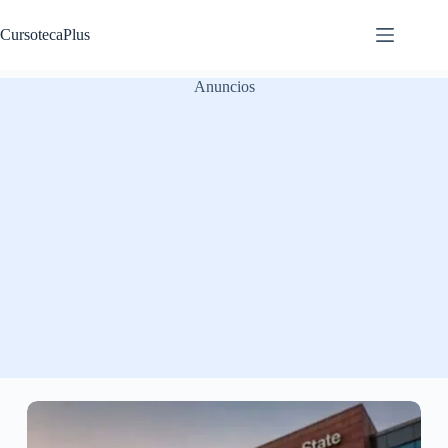
Saltar
al
CursotecaPlus
contenido
Anuncios