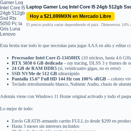
Laptop Gamer Loq Intel Core I5 24gb 512gb Ss
Hoy a $21,699MXN en Mercado Libre
El precio podría variar dependiendo el país. Obtenemos 14% 
Esta bestia trae todo lo que necesitas para jugar AAA en alto y editar co
Procesador Intel Core i5-13450HX
(10 núcleos, hasta 4.6 GHz)
RTX 5050 6 GB dedicada
– ray tracing, DLSS 3 y frames de 
24 GB de RAM DDR5
(sí, veinticuatro gigas, no es error)
SSD NVMe de 512 GB
ultrarrápido
Pantalla 15.6” Full HD 144 Hz con 100% sRGB
– colores viv
Teclado retroiluminado blanco, Nahimic Audio, chasis de alumin
Además viene con Windows 11 Home original activado y todo el paquete 
Lo mejor de todo:
Envío GRATIS armando carrito FULL (o desde $299 en produ
Hasta 3 meses sin intereses incluidos