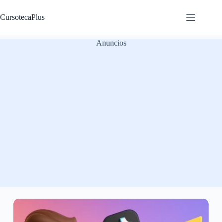
Saltar
al
CursotecaPlus
contenido
Anuncios