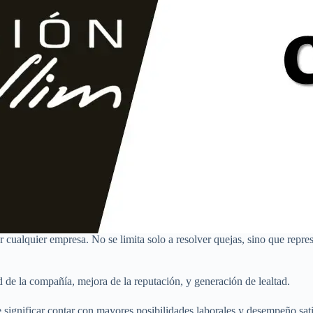
or cualquier empresa. No se limita solo a resolver quejas, sino que repre
 de la compañía, mejora de la reputación, y generación de lealtad.
e significar contar con mayores posibilidades laborales y desempeño satis