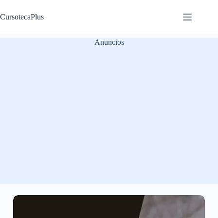
Saltar
al
CursotecaPlus
contenido
Anuncios