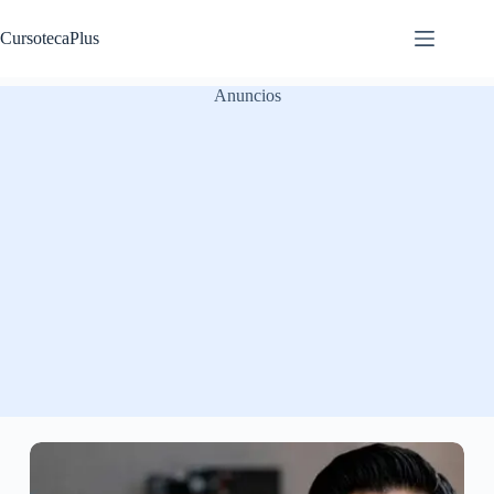
Saltar
al
CursotecaPlus
contenido
Anuncios