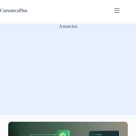
Saltar
al
CursotecaPlus
contenido
Anuncios