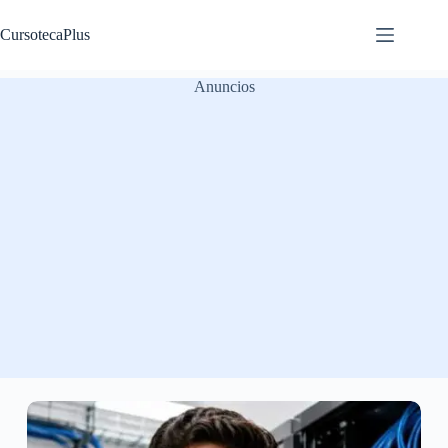
Saltar
al
CursotecaPlus
contenido
Anuncios