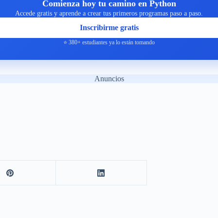
Comienza hoy tu camino en Python
Accede gratis y aprende a crear tus primeros programas paso a paso.
Inscribirme gratis
⭐ 380+ estudiantes ya lo están tomando
Anuncios