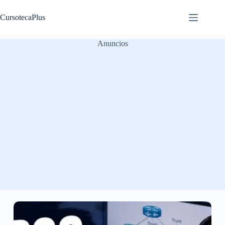
Saltar
al
CursotecaPlus
contenido
Anuncios