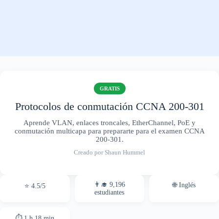
GRATIS
Protocolos de conmutación CCNA 200-301
Aprende VLAN, enlaces troncales, EtherChannel, PoE y
conmutación multicapa para prepararte para el examen CCNA
200-301.
Creado por Shaun Hummel
👨‍🎓 9,196
🌐 Inglés
⭐ 4.5/5
estudiantes
⏱ 1 h 18 min