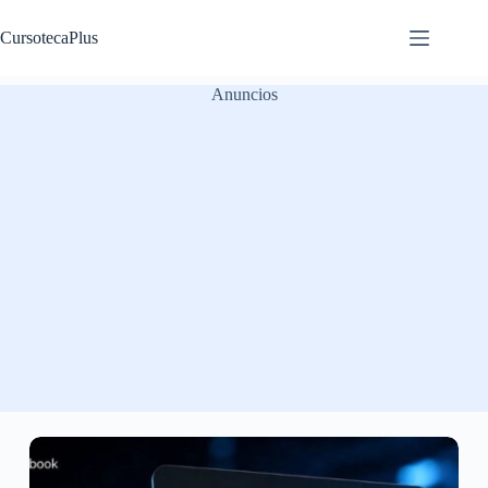
Saltar
al
CursotecaPlus
contenido
Anuncios