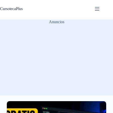
Saltar
al
CursotecaPlus
contenido
Anuncios