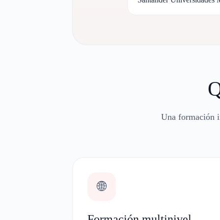
Q
Una formación in
🌐
Formación multinivel