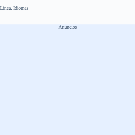
 Línea
,
Idiomas
Anuncios