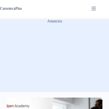
Saltar
al
CursotecaPlus
contenido
Anuncios