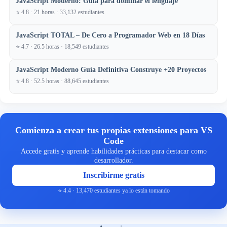
JavaScript Moderno: Guía para dominar el lenguaje
⭐ 4.8 · 21 horas · 33,132 estudiantes
JavaScript TOTAL – De Cero a Programador Web en 18 Días
⭐ 4.7 · 26.5 horas · 18,549 estudiantes
JavaScript Moderno Guía Definitiva Construye +20 Proyectos
⭐ 4.8 · 52.5 horas · 88,645 estudiantes
Comienza a crear tus propias extensiones para VS
Code
Accede gratis y aprende habilidades prácticas para destacar como
desarrollador.
Inscribirme gratis
⭐ 4.4 · 13,470 estudiantes ya lo están tomando