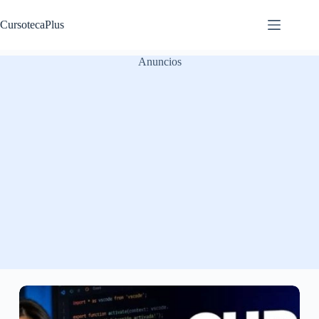
Saltar
al
CursotecaPlus
contenido
Anuncios