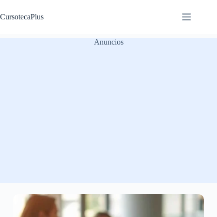
Saltar
al
CursotecaPlus
contenido
Anuncios