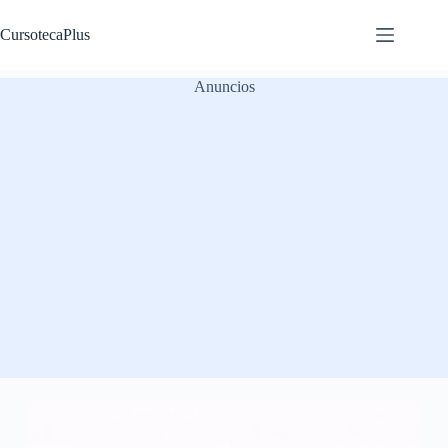
Saltar
al
CursotecaPlus
contenido
Anuncios