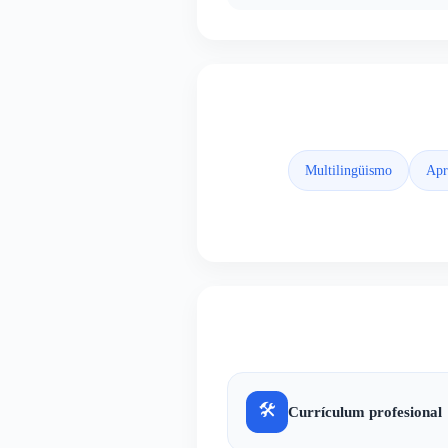
Multilingüismo
Apr
🛠
Currículum profesional