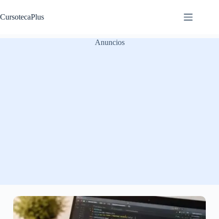
Saltar
al
CursotecaPlus
contenido
Anuncios