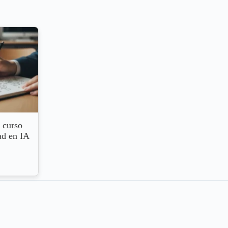
 curso
ad en IA