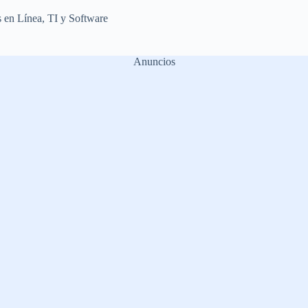
 en Línea
,
TI y Software
Anuncios