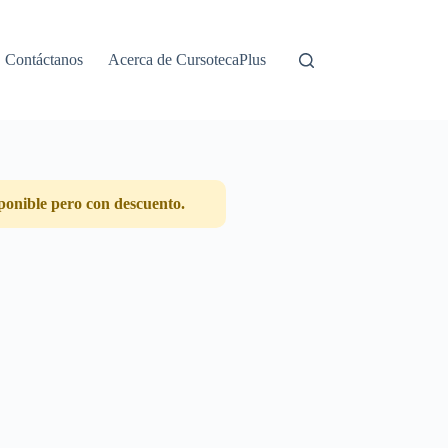
Contáctanos
Acerca de CursotecaPlus
ponible pero con descuento.