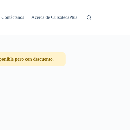
Contáctanos
Acerca de CursotecaPlus
ponible pero con descuento.