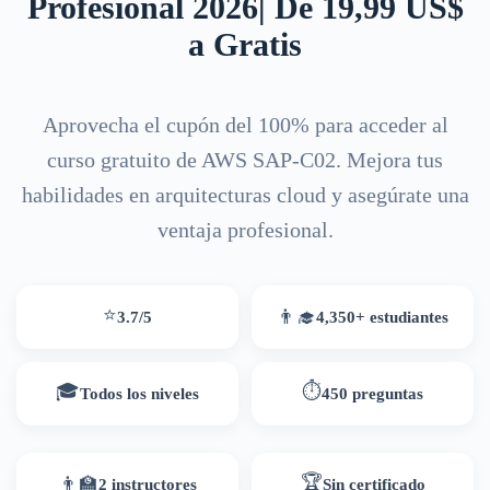
Profesional 2026| De 19,99 US$
a Gratis
Aprovecha el cupón del 100% para acceder al
curso gratuito de AWS SAP-C02. Mejora tus
habilidades en arquitecturas cloud y asegúrate una
ventaja profesional.
⭐
👨‍🎓
3.7/5
4,350+ estudiantes
🎓
⏱
Todos los niveles
450 preguntas
🏆
👨‍🏫
2 instructores
Sin certificado