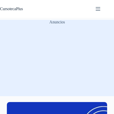
Saltar
al
CursotecaPlus
contenido
Anuncios