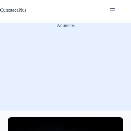
Saltar
al
CursotecaPlus
contenido
Anuncios