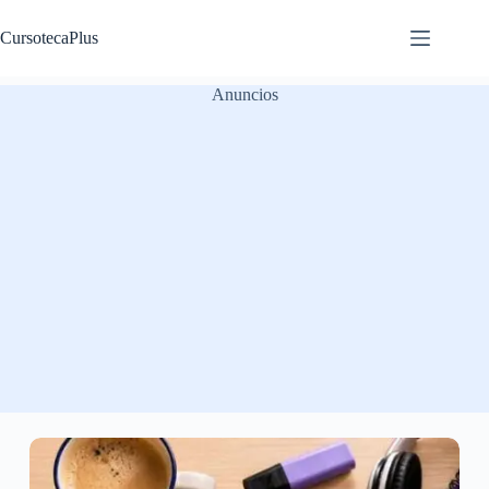
Saltar
al
CursotecaPlus
contenido
Anuncios