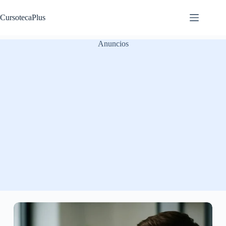
Saltar
al
CursotecaPlus
contenido
Anuncios