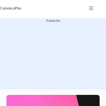
Saltar
al
CursotecaPlus
contenido
Anuncios