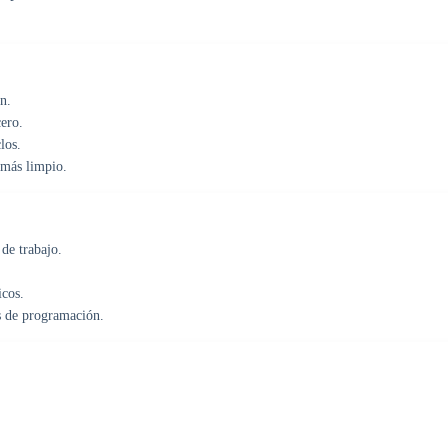
n.
ero.
los.
 más limpio.
de trabajo.
icos.
as de programación.