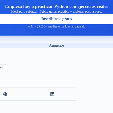
Empieza hoy a practicar Python con ejercicios reales
Ideal para reforzar lógica, ganar práctica y mejorar paso a paso.
Inscribirme gratis
⭐ 4.4 · 25,630+ estudiantes ya lo están tomando
Anuncios
ez