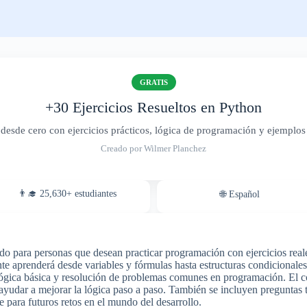
GRATIS
+30 Ejercicios Resueltos en Python
esde cero con ejercicios prácticos, lógica de programación y ejemplos f
Creado por Wilmer Planchez
👨‍🎓 25,630+ estudiantes
🌐 Español
do para personas que desean practicar programación con ejercicios reales
ante aprenderá desde variables y fórmulas hasta estructuras condicionale
lógica básica y resolución de problemas comunes en programación. El c
y ayudar a mejorar la lógica paso a paso. También se incluyen preguntas t
e para futuros retos en el mundo del desarrollo.