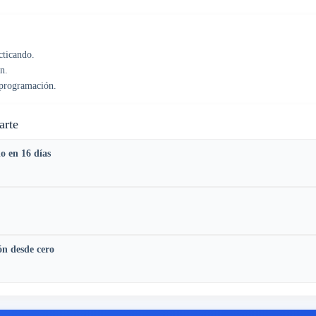
cticando.
n.
 programación.
arte
 en 16 días
n desde cero